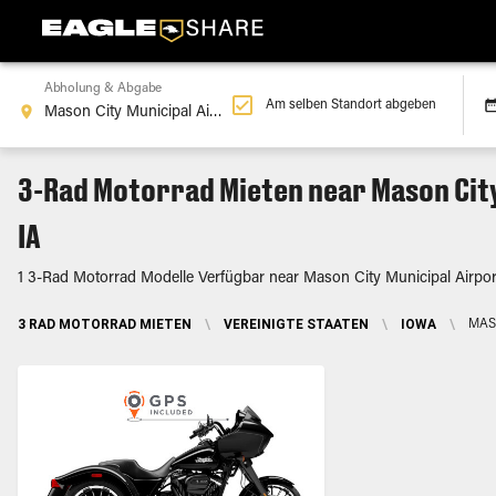
Abholung & Abgabe
Am selben Standort abgeben
3-Rad Motorrad Mieten near Mason City
IA
1 3-Rad Motorrad Modelle Verfügbar near Mason City Municipal Airport
3 RAD MOTORRAD MIETEN
\
VEREINIGTE STAATEN
\
IOWA
\
MAS