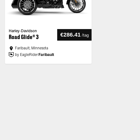
Harley-Davidson
€286.41
/
tag
Road Glide® 3
Faribault, Minnesota
Faribault
by EagleRider