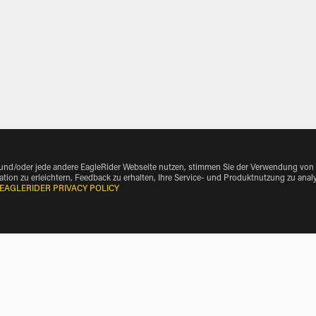
 und/oder jede andere EagleRider Webseite nutzen, stimmen Sie der Verwendung von
tion zu erleichtern, Feedback zu erhalten, Ihre Service- und Produktnutzung zu anal
EAGLERIDER PRIVACY POLICY
ort von Vehicle Make