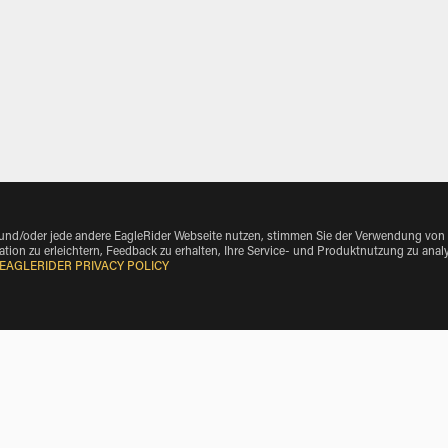
 und/oder jede andere EagleRider Webseite nutzen, stimmen Sie der Verwendung von
tion zu erleichtern, Feedback zu erhalten, Ihre Service- und Produktnutzung zu anal
EAGLERIDER PRIVACY POLICY
e