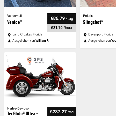
Vanderhall
Polaris
€86.79
/
tag
Venice®
Slingshot®
€21.70
/
hour
Land O' Lakes, Florida
Davenport, Florida
Ausgeliehen von
William P.
Ausgeliehen von
You
Harley-Davidson
€287.27
/
tag
Tri Glide® Ultra -