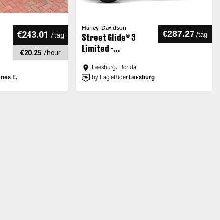
Harley-Davidson
€287.27
€243.01
/
tag
/
tag
Street Glide® 3
Limited -
€20.25
/
hour
Customized
Leesburg, Florida
nes E.
by EagleRider
Leesburg