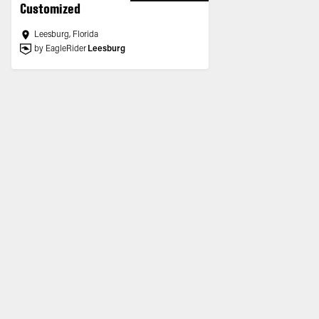
Customized
Leesburg, Florida
by EagleRider
Leesburg