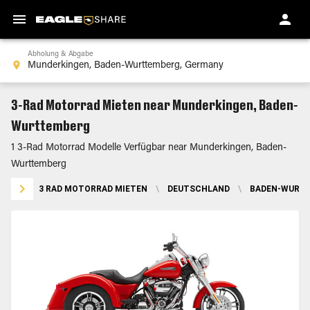
Abholung & Abgabe
3-Rad Motorrad Mieten near Munderkingen, Baden-
Wurttemberg
1 3-Rad Motorrad Modelle Verfügbar near Munderkingen, Baden-
Wurttemberg
3 RAD MOTORRAD MIETEN
\
DEUTSCHLAND
\
BADEN-WURT