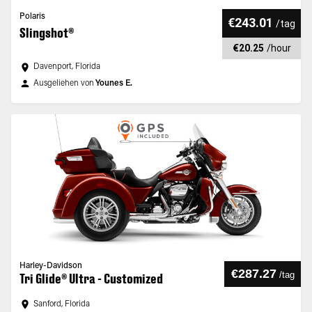
Polaris
€243.01
/
tag
Slingshot®
€20.25
/
hour
Davenport, Florida
Ausgeliehen von
Younes E.
Harley-Davidson
€287.27
/
tag
Tri Glide® Ultra - Customized
Sanford, Florida