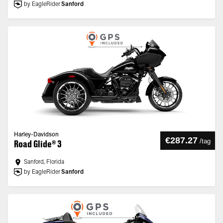
by EagleRider
Sanford
Harley-Davidson
€287.27
/
tag
Road Glide® 3
Sanford, Florida
by EagleRider
Sanford