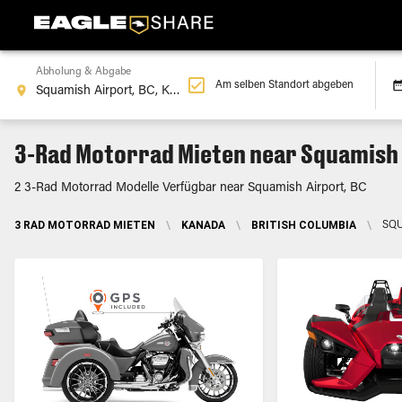
Abholung & Abgabe
Am selben Standort abgeben
3-Rad Motorrad Mieten near Squamish 
2 3-Rad Motorrad Modelle Verfügbar near Squamish Airport, BC
3 RAD MOTORRAD MIETEN
\
KANADA
\
BRITISH COLUMBIA
\
SQU