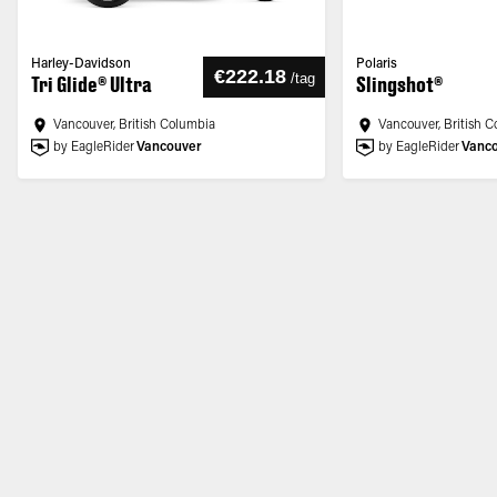
Harley-Davidson
Polaris
€222.18
/
tag
Tri Glide® Ultra
Slingshot®
Vancouver, British Columbia
Vancouver, British 
by EagleRider
Vancouver
by EagleRider
Vanc