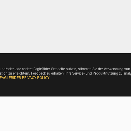
 und/oder jede andere EagleRider Webseite nutzen, stimmen Sie der Verwendung von
tion zu erleichtern, Feedback zu erhalten, Ihre Service- und Produktnutzung zu anal
EAGLERIDER PRIVACY POLICY
icle Make