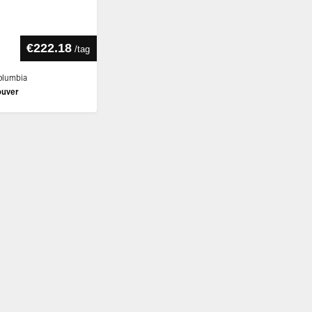
€222.18
/
tag
Columbia
ouver