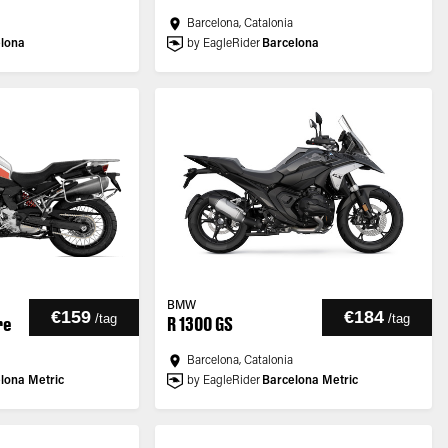
Barcelona, Catalonia
lona
by EagleRider
Barcelona
BMW
€159
€184
/
tag
/
tag
re
R 1300 GS
Barcelona, Catalonia
lona Metric
by EagleRider
Barcelona Metric