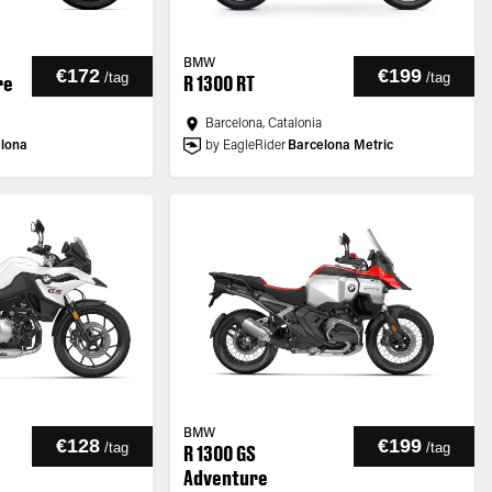
BMW
€172
€199
/
tag
/
tag
re
R 1300 RT
Barcelona, Catalonia
lona
by EagleRider
Barcelona Metric
BMW
€128
€199
/
tag
/
tag
R 1300 GS
Adventure