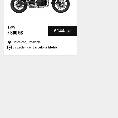
BMW
€144
/
tag
F 800 GS
Barcelona, Catalonia
by EagleRider
Barcelona Metric