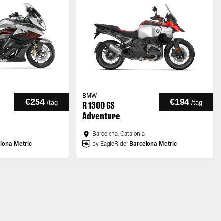
BMW
€254
€194
/
tag
/
tag
R 1300 GS
Adventure
Barcelona, Catalonia
lona Metric
by EagleRider
Barcelona Metric