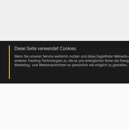
Diese Seite verwendet Cookies.
Wenn Sie unseren Service weiterhin nutzen und diese EagleRider Webseite
anderen Tracking-Technologien zu, die es uns ermöglichen Ihnen die Naviga
Marketing- und Werbenachrichten so persönlich wie möglich zu gestalten.
.
BMW Motorrad Mieten in der Nähe Ger
BMW Motorrad Mieten near Bolvir