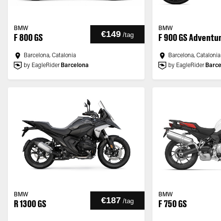
BMW
BMW
€149
/
tag
F 800 GS
F 900 GS Adventu
Barcelona, Catalonia
Barcelona, Catalonia
by EagleRider
Barcelona
by EagleRider
Barce
BMW
BMW
€187
/
tag
R 1300 GS
F 750 GS