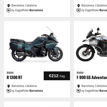
Barcelona, Catalonia
Barcelona, Catalonia
by EagleRider
Barcelona
by EagleRider
Barce
BMW
BMW
€212
/
tag
R 1300 RT
F 900 GS Adventu
Barcelona, Catalonia
Barcelona, Catalonia
by EagleRider
Barcelona
by EagleRider
Barce