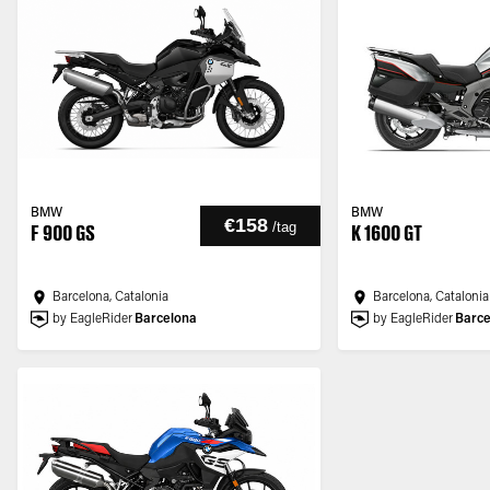
BMW
BMW
€158
/
tag
F 900 GS
K 1600 GT
Barcelona, Catalonia
Barcelona, Catalonia
by EagleRider
Barcelona
by EagleRider
Barce