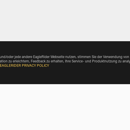
 und/oder jede andere EagleRider Webseite nutzen, stimmen Sie der Verwendung von
tion zu erleichtern, Feedback zu erhalten, Ihre Service- und Produktnutzung zu anal
EAGLERIDER PRIVACY POLICY
BMW Motorrad Mieten near Isovol