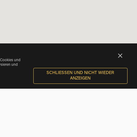
 Cookies und
ysieren und
SCHLIESSEN UND NICHT WIEDER A
NZEIGEN
BMW Motorrad Mieten near Eller