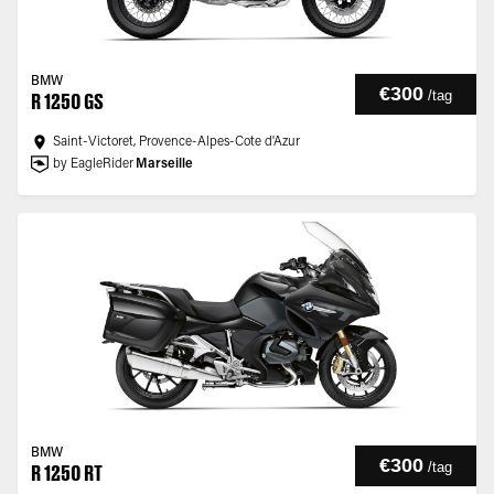
BMW
€300
/
tag
R 1250 GS
Saint-Victoret, Provence-Alpes-Cote d'Azur
by EagleRider
Marseille
BMW
€300
/
tag
R 1250 RT