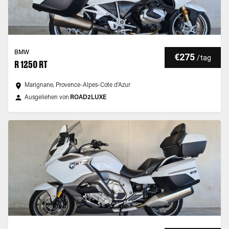
BMW
€275
/
tag
R 1250 RT
Marignane, Provence-Alpes-Cote d'Azur
Ausgeliehen von
ROAD2LUXE