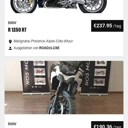
BMW
€237.95
/
tag
R 1250 RT
Marignane, Provence-Alpes-Cote d'Azur
Ausgeliehen von
ROAD2LUXE
BMW
€190.36
/
tag