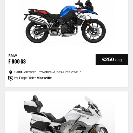
BMW
€250
/
tag
F 800 GS
Saint-Victoret, Provence-Alpes-Cote d'Azur
by EagleRider
Marseille