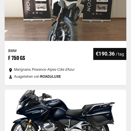
BMW
€190.36
/
tag
F 750 GS
Marignane, Provence-Alpes-Cote d'Azur
Ausgeliehen von
ROAD2LUXE