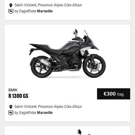
Saint-Victoret, Provence-Alpes-Cote d'Azur
by EagleRider
Marseille
BMW
€300
/
tag
R 1300 GS
Saint-Victoret, Provence-Alpes-Cote d'Azur
by EagleRider
Marseille