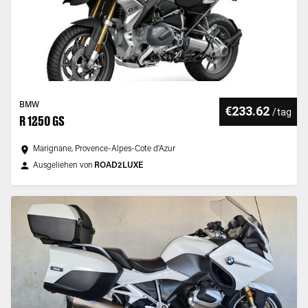
BMW
€233.62
/
tag
R 1250 GS
Marignane, Provence-Alpes-Cote d'Azur
Ausgeliehen von
ROAD2LUXE