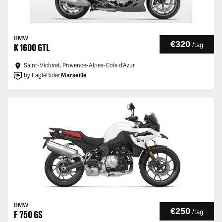
BMW
€320
/
tag
K 1600 GTL
Saint-Victoret, Provence-Alpes-Cote d'Azur
by EagleRider
Marseille
BMW
€250
/
tag
F 750 GS