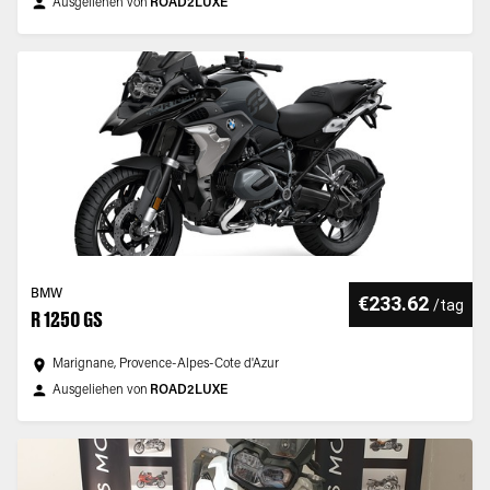
Ausgeliehen von
ROAD2LUXE
BMW
€233.62
/
tag
R 1250 GS
Marignane, Provence-Alpes-Cote d'Azur
Ausgeliehen von
ROAD2LUXE