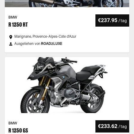
BMW
€237.95
/
tag
R 1250 RT
Marignane, Provence-Alpes-Cote d'Azur
Ausgeliehen von
ROAD2LUXE
BMW
€233.62
/
tag
R 1250 GS