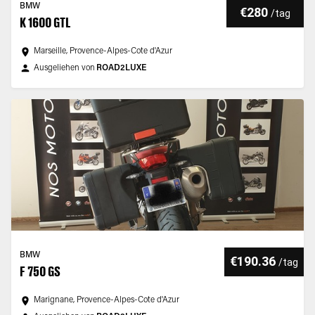
BMW
€280
/
tag
K 1600 GTL
Marseille, Provence-Alpes-Cote d'Azur
Ausgeliehen von
ROAD2LUXE
BMW
€190.36
/
tag
F 750 GS
Marignane, Provence-Alpes-Cote d'Azur