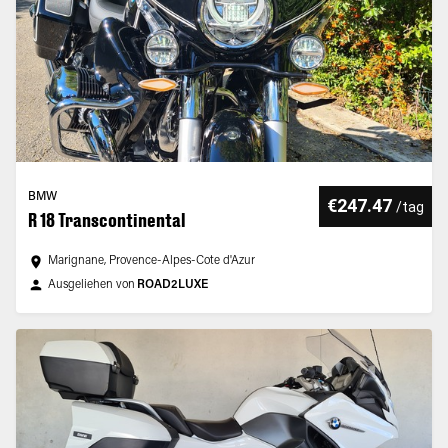
BMW
€247.47
/
tag
R 18 Transcontinental
Marignane, Provence-Alpes-Cote d'Azur
Ausgeliehen von
ROAD2LUXE