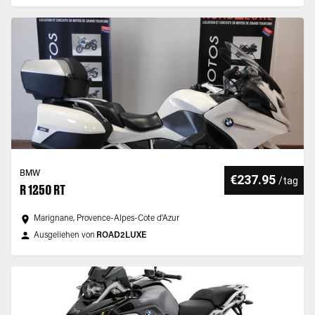
BMW
€237.95
/
tag
R 1250 RT
Marignane, Provence-Alpes-Cote d'Azur
Ausgeliehen von
ROAD2LUXE