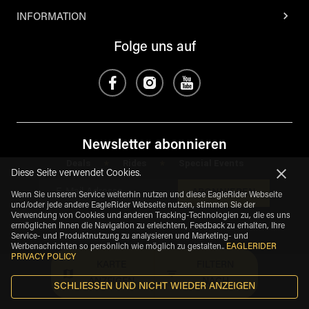
INFORMATION
Folge uns auf
Newsletter abonnieren
Deals
Rides
Special Events
*
*
Diese Seite verwendet Cookies.
ABONNIEREN
Wenn Sie unseren Service weiterhin nutzen und diese EagleRider Webseite
und/oder jede andere EagleRider Webseite nutzen, stimmen Sie der
Verwendung von Cookies und anderen Tracking-Technologien zu, die es uns
ermöglichen Ihnen die Navigation zu erleichtern, Feedback zu erhalten, Ihre
Service- und Produktnutzung zu analysieren und Marketing- und
Werbenachrichten so persönlich wie möglich zu gestalten.
.
EAGLERIDER
PRIVACY POLICY
KARTE
FILTERN
ANZEIGEN
NACH
SCHLIESSEN UND NICHT WIEDER ANZEIGEN
eagle
share
Copyright
©
2026
.