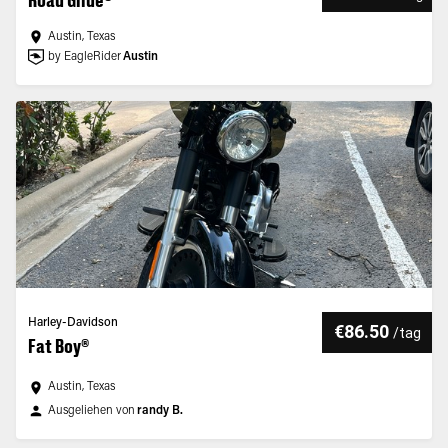
Road Glide®
Austin, Texas
by EagleRider
Austin
Harley-Davidson
€86.50
/
tag
Fat Boy®
Austin, Texas
Ausgeliehen von
randy B.