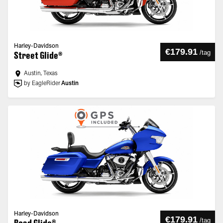
Harley-Davidson
€179.91
/
tag
Street Glide®
Austin, Texas
by EagleRider
Austin
Harley-Davidson
€179.91
/
tag