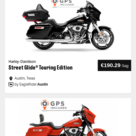
Harley-Davidson
€190.29
/
tag
Street Glide® Touring Edition
Austin, Texas
by EagleRider
Austin