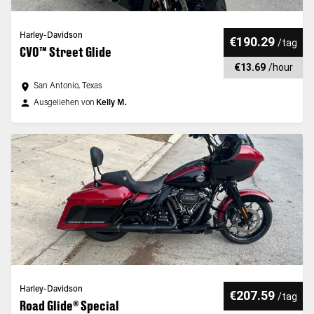
Harley-Davidson
€190.29
/
tag
CVO™ Street Glide
€13.69
/
hour
San Antonio, Texas
Ausgeliehen von
Kelly M.
Harley-Davidson
€207.59
/
tag
Road Glide® Special