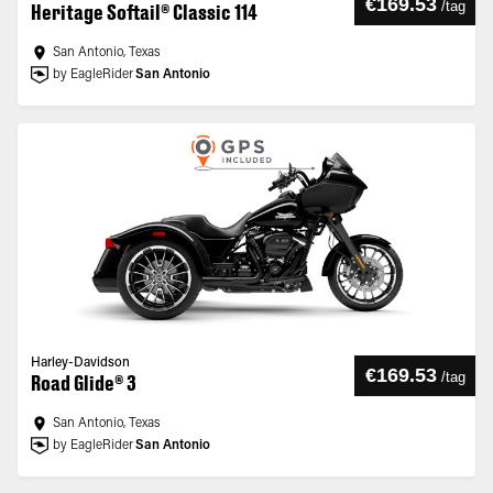
€169.53
/
tag
Heritage Softail® Classic 114
San Antonio, Texas
by EagleRider
San Antonio
Harley-Davidson
€169.53
/
tag
Road Glide® 3
San Antonio, Texas
by EagleRider
San Antonio