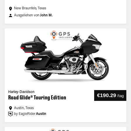
New Braunfels, Texas
Ausgeliehen von
John M.
Harley-Davidson
€190.29
/
tag
Road Glide® Touring Edition
Austin, Texas
by EagleRider
Austin