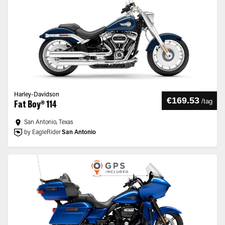
Harley-Davidson
€169.53
/
tag
Fat Boy® 114
San Antonio, Texas
by EagleRider
San Antonio