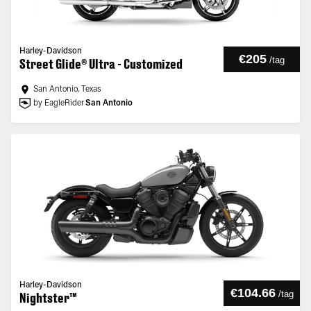
Harley-Davidson
€205
/
tag
Street Glide® Ultra - Customized
San Antonio, Texas
by EagleRider
San Antonio
Harley-Davidson
€104.66
/
tag
Nightster™