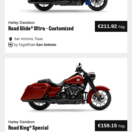
Harley-Davidson
€211.92
/
tag
Road Glide® Ultra - Customized
San Antonio, Texas
by EagleRider
San Antonio
Harley-Davidson
€159.15
/
tag
Road King® Special