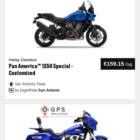
Harley-Davidson
€159.15
/
tag
Pan America™ 1250 Special -
Customized
San Antonio, Texas
by EagleRider
San Antonio