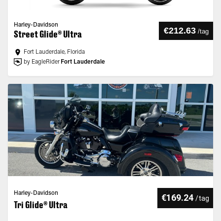
Harley-Davidson
€212.63
/
tag
Street Glide® Ultra
Fort Lauderdale, Florida
by EagleRider
Fort Lauderdale
Harley-Davidson
€169.24
/
tag
Tri Glide® Ultra