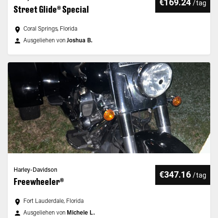
€169.24
/
tag
Street Glide® Special
Coral Springs, Florida
Ausgeliehen von
Joshua B.
Harley-Davidson
€347.16
/
tag
Freewheeler®
Fort Lauderdale, Florida
Ausgeliehen von
Michele L.