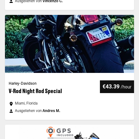
Ausgeliehen von
Vincenzo C.
Harley-Davidson
€43.39
/
hour
V-Rod Night Rod Special
Miami, Florida
Ausgeliehen von
Andres M.