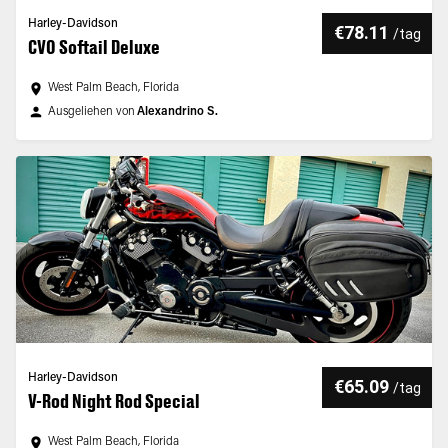
Harley-Davidson
€78.11
/
tag
CVO Softail Deluxe
West Palm Beach, Florida
Ausgeliehen von
Alexandrino S.
Harley-Davidson
€65.09
/
tag
V-Rod Night Rod Special
West Palm Beach, Florida