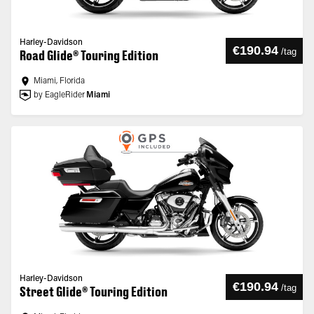
Harley-Davidson
€190.94
/
tag
Road Glide® Touring Edition
Miami, Florida
by EagleRider
Miami
Harley-Davidson
€190.94
/
tag
Street Glide® Touring Edition