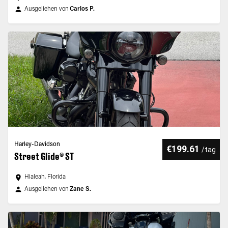
Ausgeliehen von
Carlos P.
Harley-Davidson
€199.61
/
tag
Street Glide® ST
Hialeah, Florida
Ausgeliehen von
Zane S.