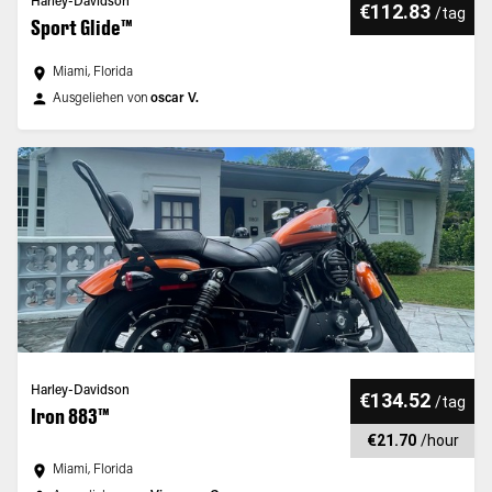
Harley-Davidson
€112.83
/
tag
Sport Glide™
Miami, Florida
Ausgeliehen von
oscar V.
Harley-Davidson
€134.52
/
tag
Iron 883™
€21.70
/
hour
Miami, Florida