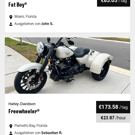
€85.05
/
tag
Fat Boy®
Miami, Florida
Ausgeliehen von
John S.
Harley-Davidson
€173.58
/
tag
Freewheeler®
€23.87
/
hour
Palmetto Bay, Florida
Ausgeliehen von
Sebastian R.