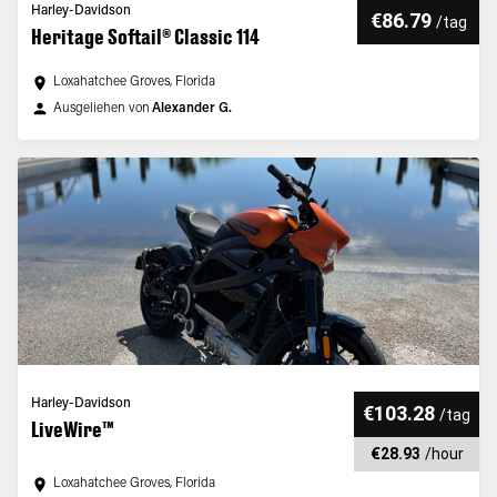
Harley-Davidson
€86.79
/
tag
Heritage Softail® Classic 114
Loxahatchee Groves, Florida
Ausgeliehen von
Alexander G.
Harley-Davidson
€103.28
/
tag
LiveWire™
€28.93
/
hour
Loxahatchee Groves, Florida