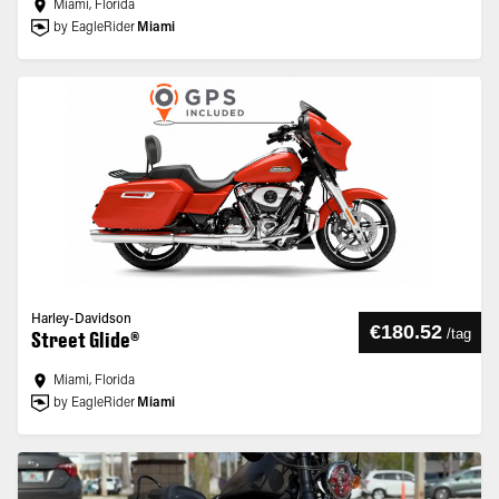
Miami, Florida
by EagleRider
Miami
Harley-Davidson
€180.52
/
tag
Street Glide®
Miami, Florida
by EagleRider
Miami