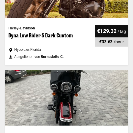
Harley-Davidson
€129.32
/
tag
Dyna Low Rider S Dark Custom
€33.63
/
hour
Hypoluxo, Florida
Ausgeliehen von
Bernadette C.