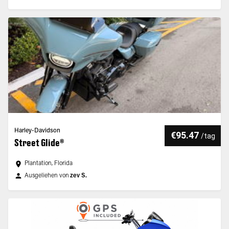
Harley-Davidson
€95.47
/
tag
Street Glide®
Plantation, Florida
Ausgeliehen von
zev S.