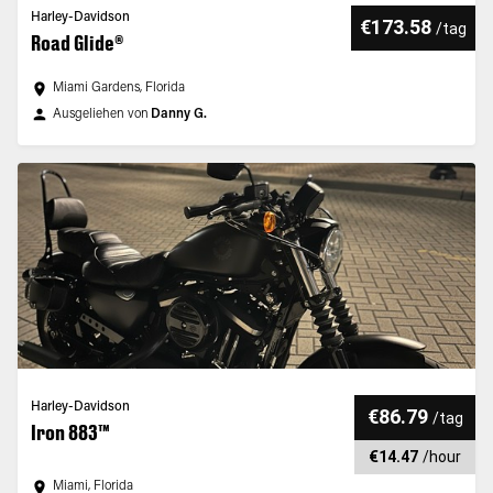
Harley-Davidson
€173.58
/
tag
Road Glide®
Miami Gardens, Florida
Ausgeliehen von
Danny G.
Harley-Davidson
€86.79
/
tag
Iron 883™
€14.47
/
hour
Miami, Florida