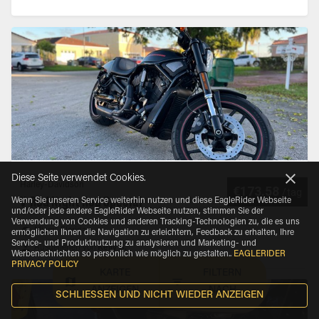
Diese Seite verwendet Cookies.
Harley-Davidson
€173.58
/
tag
V-Rod Night Rod Special
Wenn Sie unseren Service weiterhin nutzen und diese EagleRider Webseite
und/oder jede andere EagleRider Webseite nutzen, stimmen Sie der
Verwendung von Cookies und anderen Tracking-Technologien zu, die es uns
Miami, Florida
ermöglichen Ihnen die Navigation zu erleichtern, Feedback zu erhalten, Ihre
Service- und Produktnutzung zu analysieren und Marketing- und
Ausgeliehen von
Kelly S.
Werbenachrichten so persönlich wie möglich zu gestalten.
.
EAGLERIDER
PRIVACY POLICY
KARTE
FILTERN
ANZEIGEN
NACH
SCHLIESSEN UND NICHT WIEDER ANZEIGEN