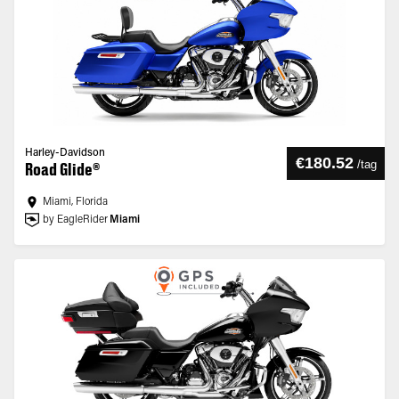
Harley-Davidson
€180.52
/
tag
Road Glide®
Miami, Florida
by EagleRider
Miami