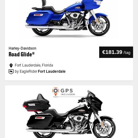
Harley-Davidson
€181.39
/
tag
Road Glide®
Fort Lauderdale, Florida
by EagleRider
Fort Lauderdale