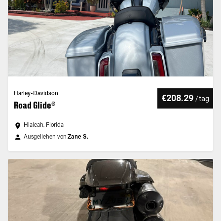
Harley-Davidson
€208.29
/
tag
Road Glide®
Hialeah, Florida
Ausgeliehen von
Zane S.