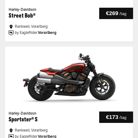
Harley-Davidson
€269
/
tag
Street Bob®
Rankweil, Vorarlberg
by EagleRider
Vorarlberg
Harley-Davidson
€173
/
tag
Sportster® S
Rankweil, Vorarlberg
by EagleRider
Vorarlberg