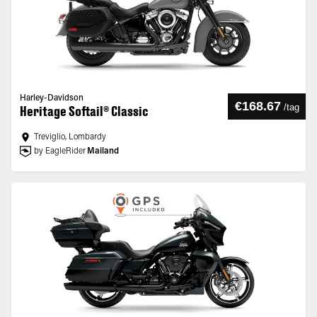
Harley-Davidson
€168.67
/
tag
Heritage Softail® Classic
Treviglio, Lombardy
by EagleRider
Mailand