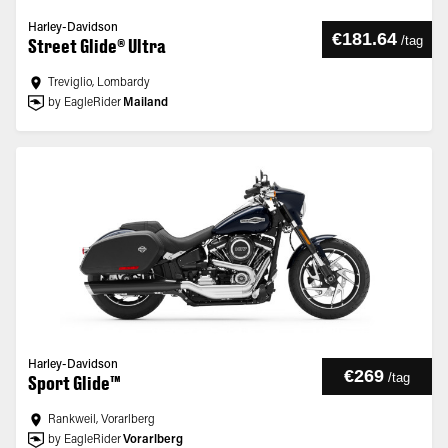
Harley-Davidson
€181.64
/
tag
Street Glide® Ultra
Treviglio, Lombardy
by EagleRider
Mailand
Harley-Davidson
€269
/
tag
Sport Glide™
Rankweil, Vorarlberg
by EagleRider
Vorarlberg