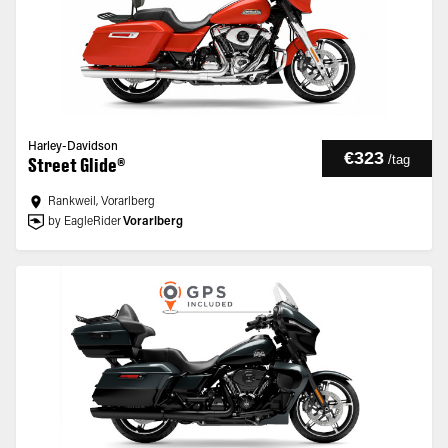
Harley-Davidson
€323
/
tag
Street Glide®
Rankweil, Vorarlberg
by EagleRider
Vorarlberg