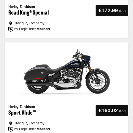
Harley-Davidson
€172.99
/
tag
Road King® Special
Treviglio, Lombardy
by EagleRider
Mailand
Harley-Davidson
€160.02
/
tag
Sport Glide™
Treviglio, Lombardy
by EagleRider
Mailand