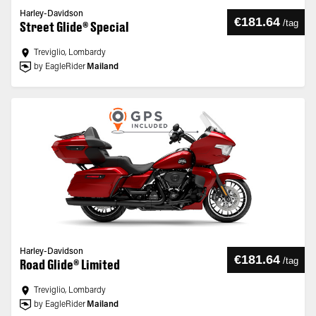
Harley-Davidson
€181.64
/
tag
Street Glide® Special
Treviglio, Lombardy
by EagleRider
Mailand
Harley-Davidson
€181.64
/
tag
Road Glide® Limited
Treviglio, Lombardy
by EagleRider
Mailand