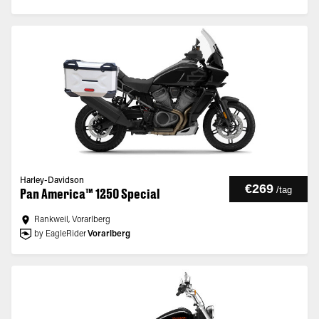
Harley-Davidson
€269
/
tag
Pan America™ 1250 Special
Rankweil, Vorarlberg
by EagleRider
Vorarlberg