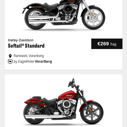
Harley-Davidson
€269
/
tag
Softail® Standard
Rankweil, Vorarlberg
by EagleRider
Vorarlberg