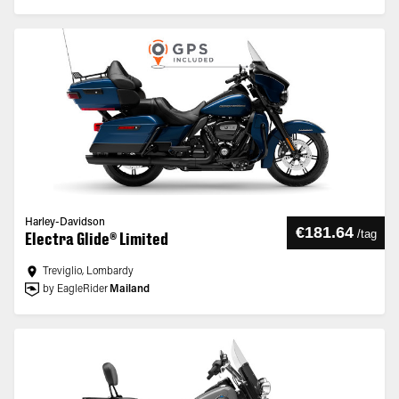
Harley-Davidson
€181.64
/
tag
Electra Glide® Limited
Treviglio, Lombardy
by EagleRider
Mailand