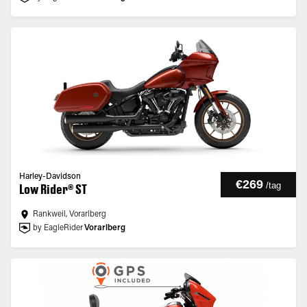
Harley-Davidson
€269
/
tag
Low Rider® ST
Rankweil, Vorarlberg
by EagleRider
Vorarlberg