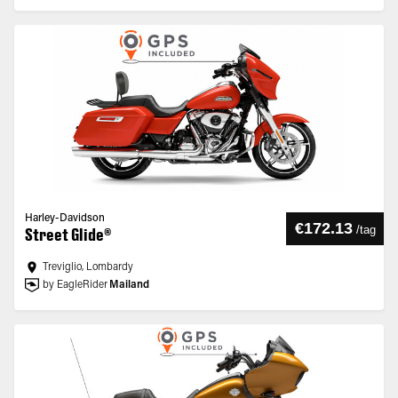
Harley-Davidson
€172.13
/
tag
Street Glide®
Treviglio, Lombardy
by EagleRider
Mailand