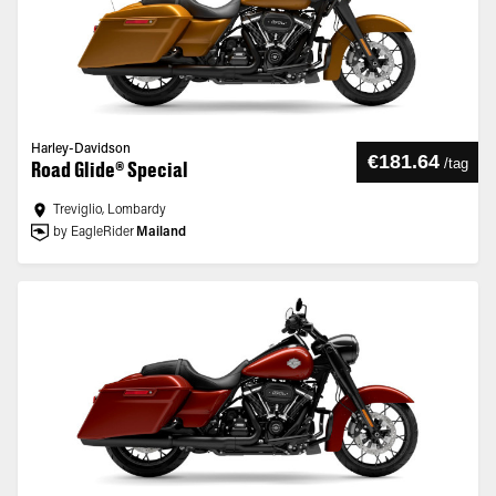
Harley-Davidson
€181.64
/
tag
Road Glide® Special
Treviglio, Lombardy
by EagleRider
Mailand