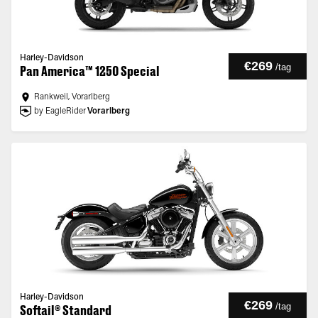
Harley-Davidson
€269
/
tag
Pan America™ 1250 Special
Rankweil, Vorarlberg
by EagleRider
Vorarlberg
Harley-Davidson
€269
/
tag
Softail® Standard