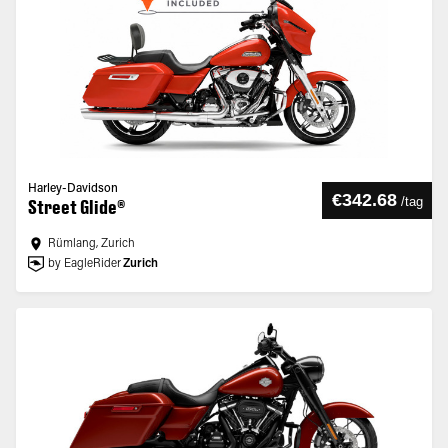
Harley-Davidson
€342.68
/
tag
Street Glide®
Rümlang, Zurich
by EagleRider
Zurich