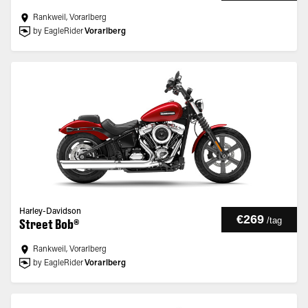
Rankweil, Vorarlberg
by EagleRider
Vorarlberg
Harley-Davidson
€269
/
tag
Street Bob®
Rankweil, Vorarlberg
by EagleRider
Vorarlberg