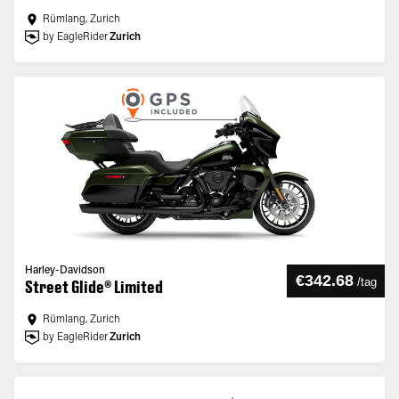
Rümlang, Zurich
by EagleRider
Zurich
Harley-Davidson
€342.68
/
tag
Street Glide® Limited
Rümlang, Zurich
by EagleRider
Zurich