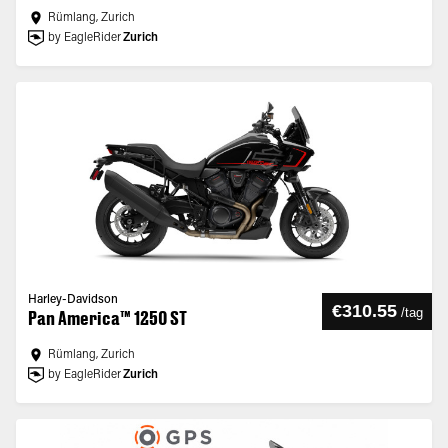
Rümlang, Zurich
by EagleRider
Zurich
Harley-Davidson
€310.55
/
tag
Pan America™ 1250 ST
Rümlang, Zurich
by EagleRider
Zurich