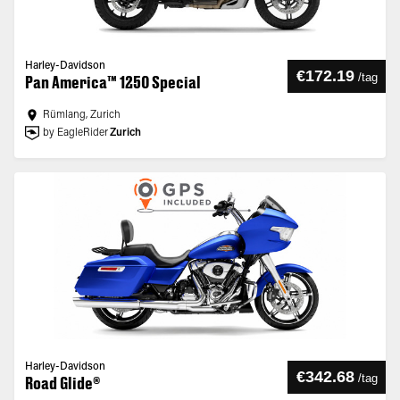
Harley-Davidson
€172.19
/
tag
Pan America™ 1250 Special
Rümlang, Zurich
by EagleRider
Zurich
Harley-Davidson
€342.68
/
tag
Road Glide®