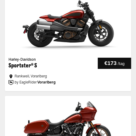
Harley-Davidson
€173
/
tag
Sportster® S
Rankweil, Vorarlberg
by EagleRider
Vorarlberg