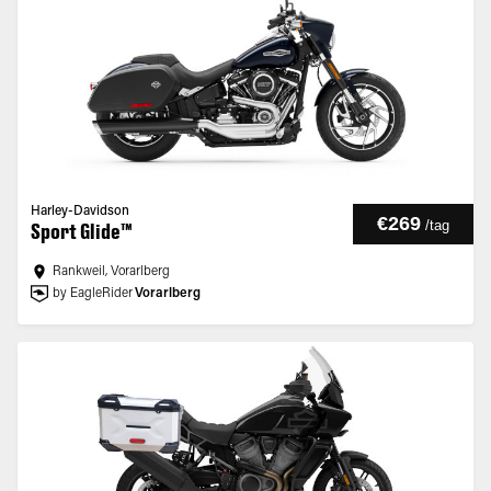
Harley-Davidson
€269
/
tag
Sport Glide™
Rankweil, Vorarlberg
by EagleRider
Vorarlberg