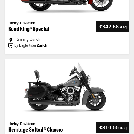
Harley-Davidson
€342.68
/
tag
Road King® Special
Rümlang, Zurich
by EagleRider
Zurich
Harley-Davidson
€310.55
/
tag
Heritage Softail® Classic