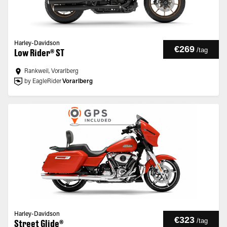
Harley-Davidson
€269
/
tag
Low Rider® ST
Rankweil, Vorarlberg
by EagleRider
Vorarlberg
Harley-Davidson
€323
/
tag
Street Glide®