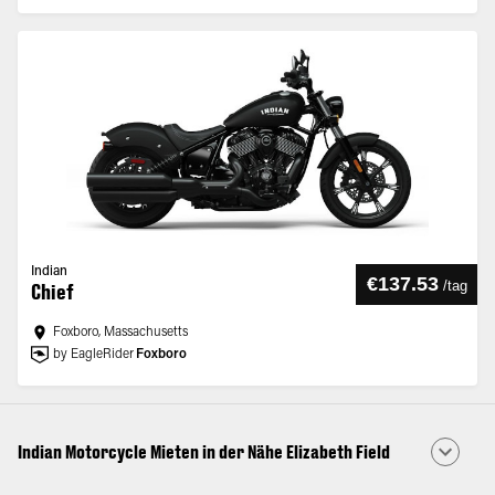
Indian
€137.53
/
tag
Chief
Foxboro, Massachusetts
by EagleRider
Foxboro
Indian Motorcycle Mieten in der Nähe Elizabeth Field