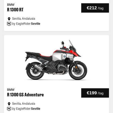
BMW
€212
/
tag
R 1300 RT
Sevilla, Andalusia
by EagleRider
Seville
BMW
€199
/
tag
R 1300 GS Adventure
Sevilla, Andalusia
by EagleRider
Seville