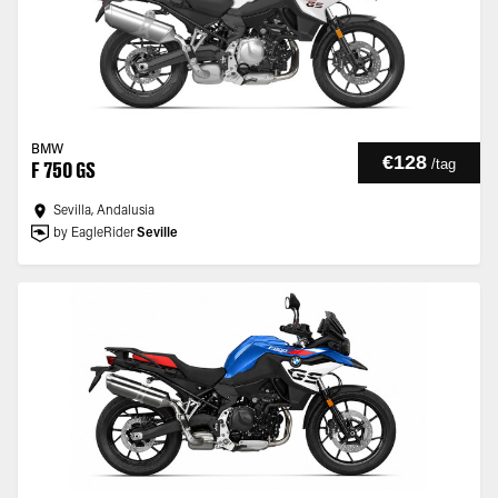
BMW
€128
/
tag
F 750 GS
Sevilla, Andalusia
by EagleRider
Seville