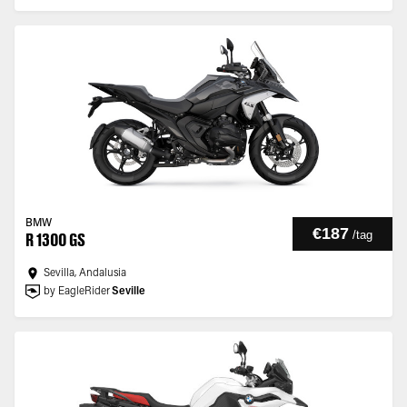
BMW
€187
/
tag
R 1300 GS
Sevilla, Andalusia
by EagleRider
Seville