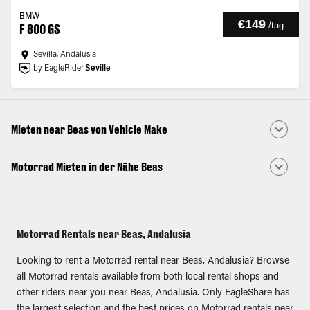
BMW
€149
/
tag
F 800 GS
Sevilla, Andalusia
by EagleRider
Seville
Mieten near Beas von Vehicle Make
Motorrad Mieten in der Nähe Beas
Motorrad Rentals near Beas, Andalusia
Looking to rent a Motorrad rental near Beas, Andalusia? Browse
all Motorrad rentals available from both local rental shops and
other riders near you near Beas, Andalusia. Only EagleShare has
the largest selection and the best prices on Motorrad rentals near