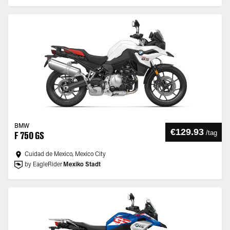
BMW
€129.93
/
tag
F 750 GS
Cuidad de Mexico, Mexico City
by EagleRider
Mexiko Stadt