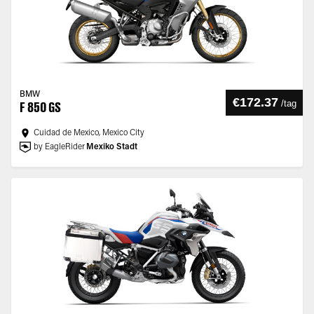
BMW
€172.37
/
tag
F 850 GS
Cuidad de Mexico, Mexico City
by EagleRider
Mexiko Stadt