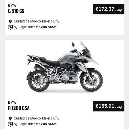
BMW
€172.37
/
tag
G 310 GS
Cuidad de Mexico, Mexico City
by EagleRider
Mexiko Stadt
BMW
€155.91
/
tag
R 1200 GSA
Cuidad de Mexico, Mexico City
by EagleRider
Mexiko Stadt