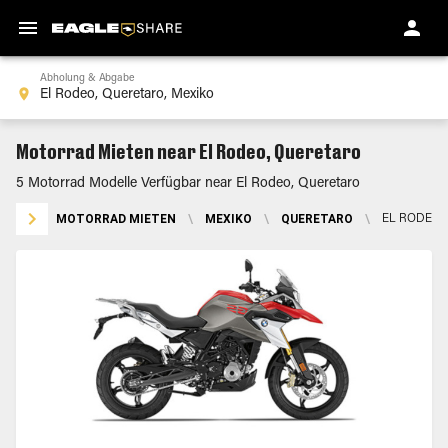
Abholung & Abgabe
Motorrad Mieten near El Rodeo, Queretaro
5 Motorrad Modelle Verfügbar near El Rodeo, Queretaro
MOTORRAD MIETEN
\
MEXIKO
\
QUERETARO
\
EL RODEO,