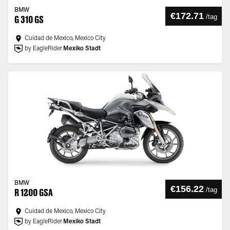
BMW
€172.71
/
tag
G 310 GS
Cuidad de Mexico, Mexico City
by EagleRider
Mexiko Stadt
BMW
€156.22
/
tag
R 1200 GSA
Cuidad de Mexico, Mexico City
by EagleRider
Mexiko Stadt