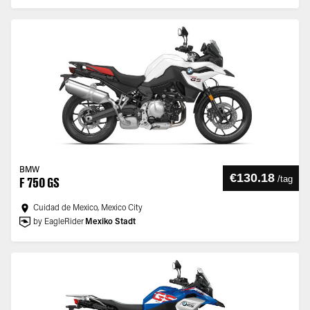
BMW
€130.18
/
tag
F 750 GS
Cuidad de Mexico, Mexico City
by EagleRider
Mexiko Stadt