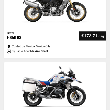
BMW
€172.71
/
tag
F 850 GS
Cuidad de Mexico, Mexico City
by EagleRider
Mexiko Stadt