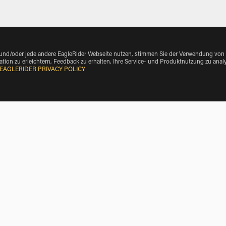
 und/oder jede andere EagleRider Webseite nutzen, stimmen Sie der Verwendung von
tion zu erleichtern, Feedback zu erhalten, Ihre Service- und Produktnutzung zu anal
EAGLERIDER PRIVACY POLICY
e Make
nberg