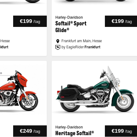
Harley-Davidson
€199
€199
/
tag
/
tag
Softail® Sport
Glide®
 Hesse
Frankfurt am Main, Hesse
kfurt
by EagleRider
Frankfurt
Harley-Davidson
€249
€199
/
tag
/
tag
Heritage Softail®