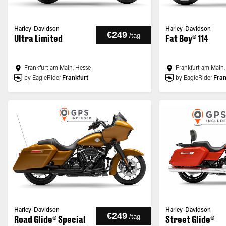
Harley-Davidson
Harley-Davidson
€249
/
tag
Ultra Limited
Fat Boy® 114
Frankfurt am Main, Hesse
Frankfurt am Main,
by EagleRider
Frankfurt
by EagleRider
Fran
Harley-Davidson
Harley-Davidson
€249
/
tag
Road Glide® Special
Street Glide®