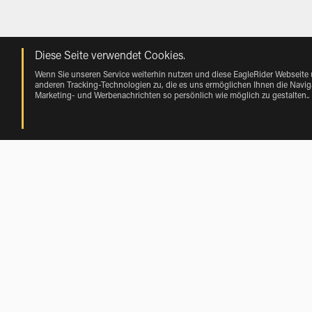
Diese Seite verwendet Cookies.
Wenn Sie unseren Service weiterhin nutzen und diese EagleRider Webseite
anderen Tracking-Technologien zu, die es uns ermöglichen Ihnen die Naviga
Marketing- und Werbenachrichten so persönlich wie möglich zu gestalten.
.
Mieten near Forchtenberg von Vehicl
Harley-Davidson Mieten near Forchtenberg
Motorrad Mieten in der Nähe Forchte