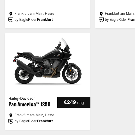
Frankfurt am Main, Hesse
Frankfurt am Main,
by EagleRider
Frankfurt
by EagleRider
Fran
Harley-Davidson
€249
/
tag
Pan America™ 1250
Frankfurt am Main, Hesse
by EagleRider
Frankfurt