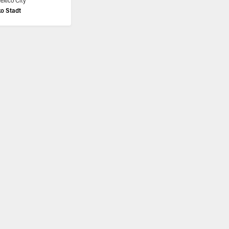
exico City
o Stadt