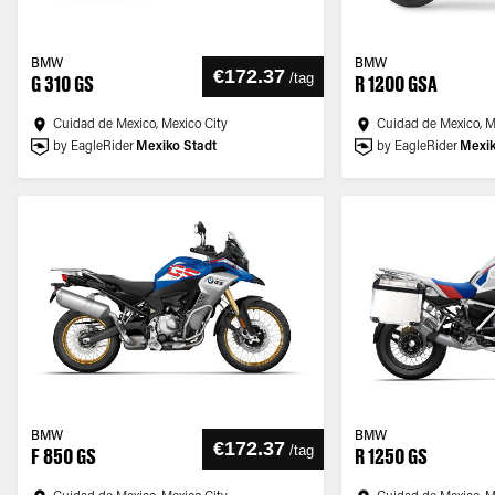
BMW
BMW
€172.37
/
tag
G 310 GS
R 1200 GSA
Cuidad de Mexico, Mexico City
Cuidad de Mexico, M
by EagleRider
Mexiko Stadt
by EagleRider
Mexik
BMW
BMW
€172.37
/
tag
F 850 GS
R 1250 GS