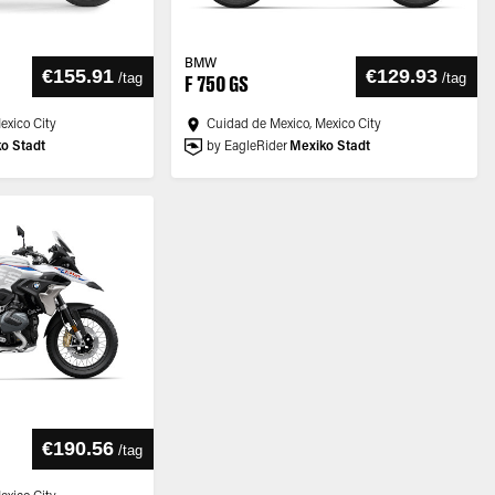
BMW
€155.91
€129.93
/
tag
/
tag
F 750 GS
exico City
Cuidad de Mexico, Mexico City
o Stadt
by EagleRider
Mexiko Stadt
€190.56
/
tag