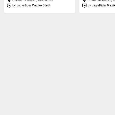
Cuidad de Mexico, Mexico City
Cuidad de Mexico, M
by EagleRider
Mexiko Stadt
by EagleRider
Mexik