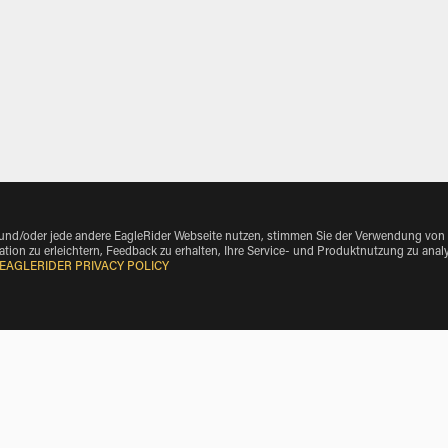
 und/oder jede andere EagleRider Webseite nutzen, stimmen Sie der Verwendung von
tion zu erleichtern, Feedback zu erhalten, Ihre Service- und Produktnutzung zu anal
EAGLERIDER PRIVACY POLICY
ake