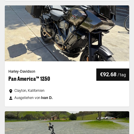
Harley-Davidson
€92.68
/
tag
Pan America™ 1250
Clayton, Kalifornien
Ausgeliehen von
Ivan D.