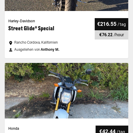
Harley-Davidson
€216.55
/
tag
Street Glide® Special
€76.22
/
hour
Rancho Cordova, Kalifornien
Ausgeliehen von
Anthony M.
Honda
€42.44
/
tag