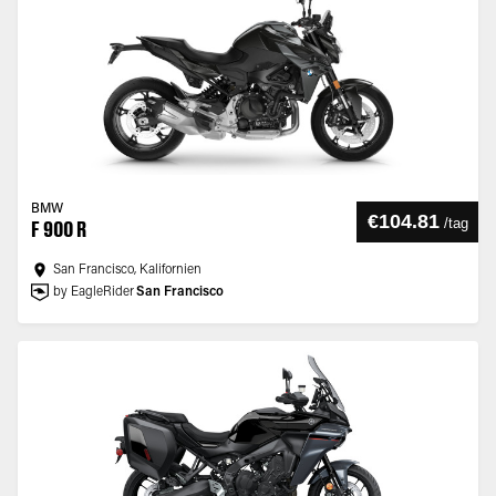
BMW
€104.81
/
tag
F 900 R
San Francisco, Kalifornien
by EagleRider
San Francisco