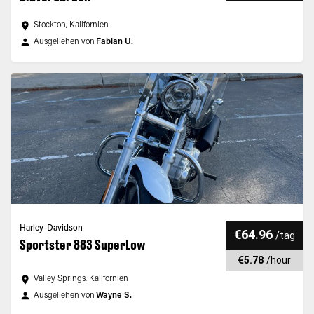
Stockton, Kalifornien
Ausgeliehen von
Fabian U.
Harley-Davidson
€64.96
/
tag
Sportster 883 SuperLow
€5.78
/
hour
Valley Springs, Kalifornien
Ausgeliehen von
Wayne S.