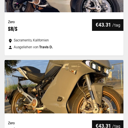
Zero
€43.31
/
tag
SR/S
Sacramento, Kalifornien
Ausgeliehen von
Travis D.
Zero
€43.31
/
tag