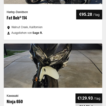
Harley-Davidson
€95.28
/
tag
Fat Bob® 114
Walnut Creek, Kalifornien
Ausgeliehen von
Sage R.
Kawasaki
€129.93
/
tag
Ninja 650