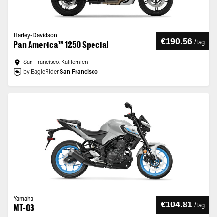
Harley-Davidson
€190.56
/
tag
Pan America™ 1250 Special
San Francisco, Kalifornien
by EagleRider
San Francisco
Yamaha
€104.81
/
tag
MT-03