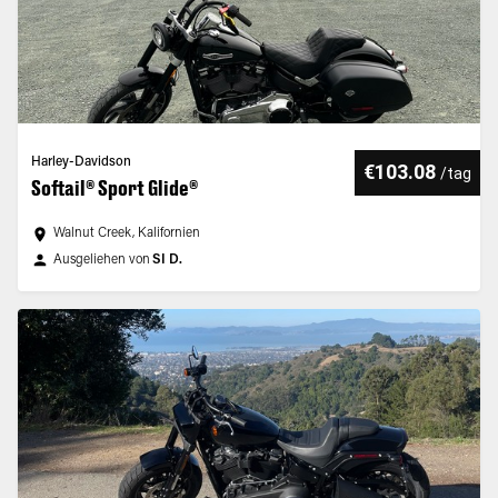
Harley-Davidson
€103.08
/
tag
Softail® Sport Glide®
Walnut Creek, Kalifornien
Ausgeliehen von
SI D.