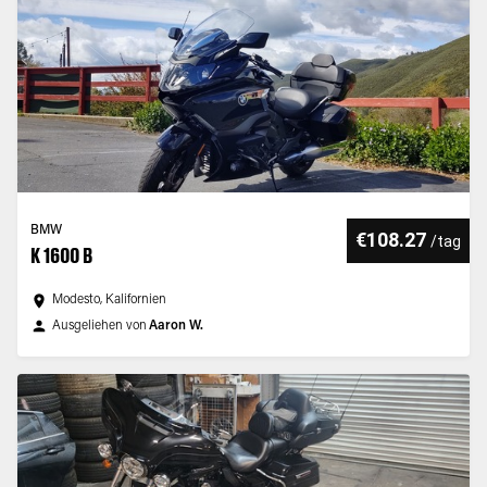
BMW
€108.27
/
tag
K 1600 B
Modesto, Kalifornien
Ausgeliehen von
Aaron W.