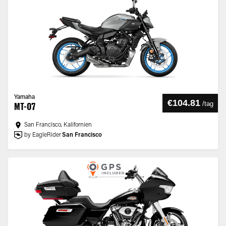
Yamaha
€104.81
/
tag
MT-07
San Francisco, Kalifornien
by EagleRider
San Francisco