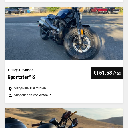
Harley-Davidson
€151.58
/
tag
Sportster® S
Marysville, Kalifornien
Ausgeliehen von
Aram P.