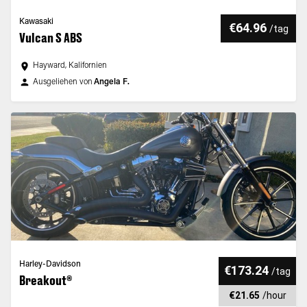
Kawasaki
€64.96
/
tag
Vulcan S ABS
Hayward, Kalifornien
Ausgeliehen von
Angela F.
Harley-Davidson
€173.24
/
tag
Breakout®
€21.65
/
hour