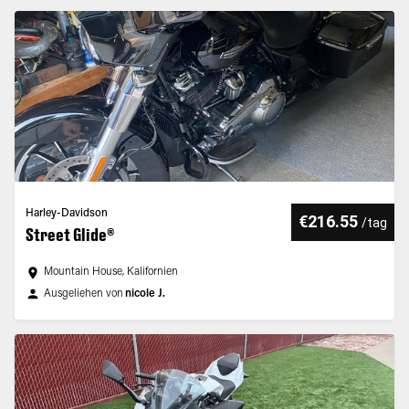
Harley-Davidson
€216.55
/
tag
Street Glide®
Mountain House, Kalifornien
Ausgeliehen von
nicole J.