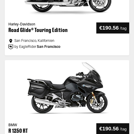
Harley-Davidson
€190.56
/
tag
Road Glide® Touring Edition
San Francisco, Kalifornien
by EagleRider
San Francisco
BMW
€190.56
/
tag
R 1250 RT