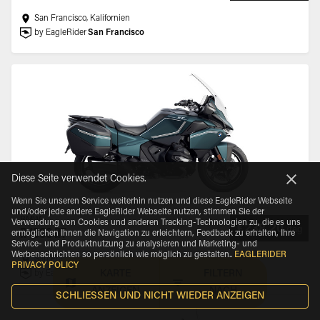
San Francisco, Kalifornien
by EagleRider
San Francisco
Diese Seite verwendet Cookies.
Wenn Sie unseren Service weiterhin nutzen und diese EagleRider Webseite
und/oder jede andere EagleRider Webseite nutzen, stimmen Sie der
BMW
Verwendung von Cookies und anderen Tracking-Technologien zu, die es uns
€238.20
/
tag
R 1300 RT
ermöglichen Ihnen die Navigation zu erleichtern, Feedback zu erhalten, Ihre
Service- und Produktnutzung zu analysieren und Marketing- und
Werbenachrichten so persönlich wie möglich zu gestalten.
.
EAGLERIDER
San Francisco, Kalifornien
PRIVACY POLICY
by EagleRider
San Francisco
KARTE
FILTERN
ANZEIGEN
NACH
SCHLIESSEN UND NICHT WIEDER ANZEIGEN