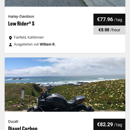
Harley-Davidson
€77.96
/
tag
Low Rider® S
€8.88
/
hour
Fairfield, Kalifornien
Ausgeliehen von
William R.
Ducati
€82.29
/
tag
Diavel Carbon