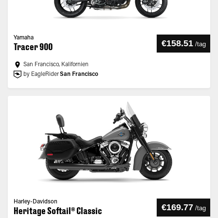
Yamaha
€158.51
/
tag
Tracer 900
San Francisco, Kalifornien
by EagleRider
San Francisco
Harley-Davidson
€169.77
/
tag
Heritage Softail® Classic