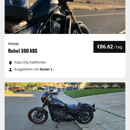
Honda
€86.62
/
tag
Rebel 300 ABS
Yuba City, Kalifornien
Ausgeliehen von
Xavier L.