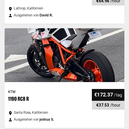
€64.96
/
hour
Lathrop, Kalifornien
Ausgeliehen von
David R.
KTM
€172.37
/
tag
1190 RC8 R
€37.53
/
hour
Santa Rosa, Kalifornien
Ausgeliehen von
joshua S.