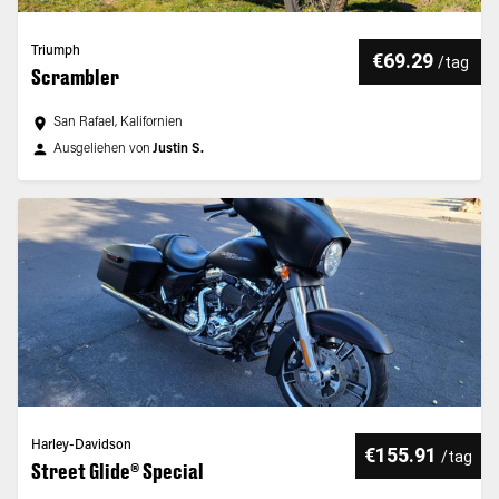
Triumph
€69.29
/
tag
Scrambler
San Rafael, Kalifornien
Ausgeliehen von
Justin S.
Harley-Davidson
€155.91
/
tag
Street Glide® Special