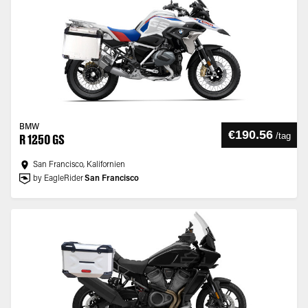
BMW
€190.56
/
tag
R 1250 GS
San Francisco, Kalifornien
by EagleRider
San Francisco