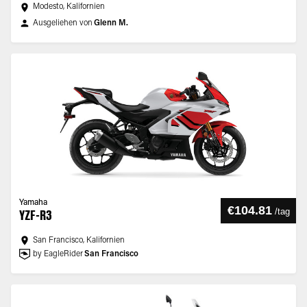
Modesto, Kalifornien
Ausgeliehen von
Glenn M.
Yamaha
€104.81
/
tag
YZF-R3
San Francisco, Kalifornien
by EagleRider
San Francisco