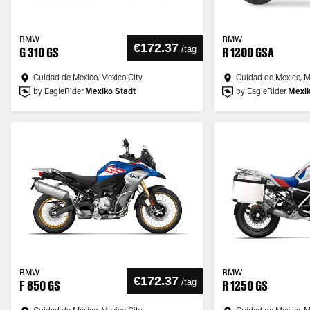
BMW
BMW
€172.37
/
tag
G 310 GS
R 1200 GSA
Cuidad de Mexico, Mexico City
Cuidad de Mexico, M
by EagleRider
Mexiko Stadt
by EagleRider
Mexik
BMW
BMW
€172.37
/
tag
F 850 GS
R 1250 GS