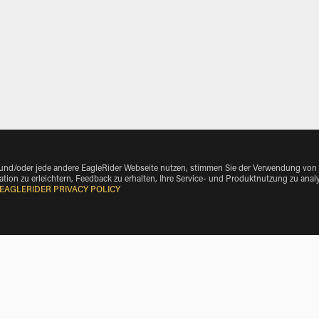
 und/oder jede andere EagleRider Webseite nutzen, stimmen Sie der Verwendung von
tion zu erleichtern, Feedback zu erhalten, Ihre Service- und Produktnutzung zu anal
EAGLERIDER PRIVACY POLICY
ke