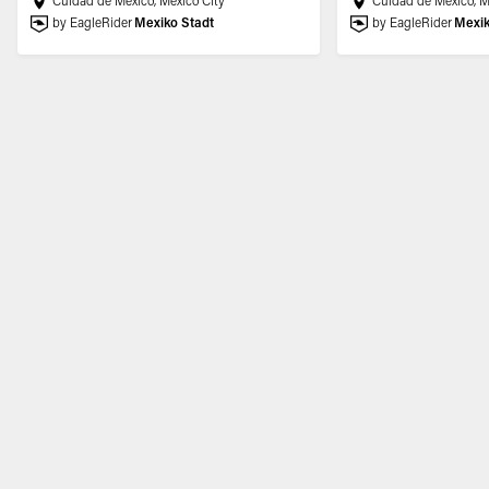
Cuidad de Mexico, Mexico City
Cuidad de Mexico, M
by EagleRider
Mexiko Stadt
by EagleRider
Mexik