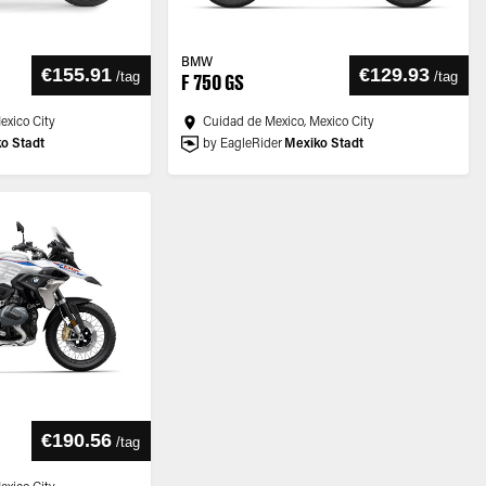
BMW
€155.91
€129.93
/
tag
/
tag
F 750 GS
exico City
Cuidad de Mexico, Mexico City
o Stadt
by EagleRider
Mexiko Stadt
€190.56
/
tag