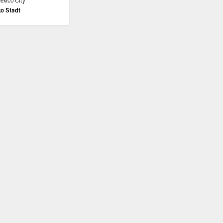
exico City
o Stadt