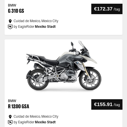
BMW
€172.37
/
tag
G 310 GS
Cuidad de Mexico, Mexico City
by EagleRider
Mexiko Stadt
BMW
€155.91
/
tag
R 1200 GSA
Cuidad de Mexico, Mexico City
by EagleRider
Mexiko Stadt