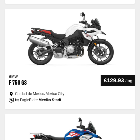
BMW
€129.93
/
tag
F 750 GS
Cuidad de Mexico, Mexico City
by EagleRider
Mexiko Stadt