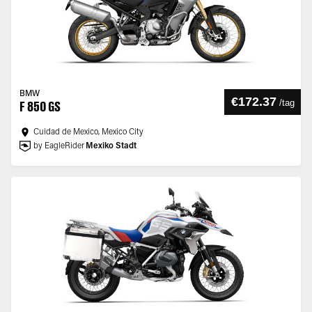
BMW
€172.37
/
tag
F 850 GS
Cuidad de Mexico, Mexico City
by EagleRider
Mexiko Stadt