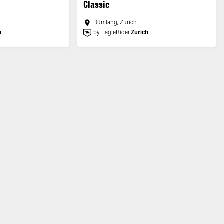
Classic
Rümlang, Zurich
h
by EagleRider
Zurich