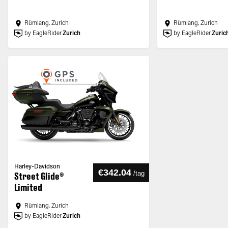
Rümlang, Zurich
Rümlang, Zurich
by EagleRider
Zurich
by EagleRider
Zuric
Harley-Davidson
€342.04
/
tag
Street Glide®
Limited
Rümlang, Zurich
by EagleRider
Zurich