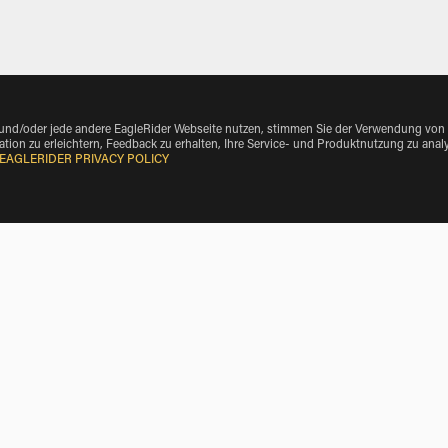
 und/oder jede andere EagleRider Webseite nutzen, stimmen Sie der Verwendung von
tion zu erleichtern, Feedback zu erhalten, Ihre Service- und Produktnutzung zu anal
EAGLERIDER PRIVACY POLICY