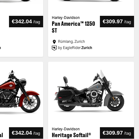
Harley-Davidson
€342.04
€309.97
/
tag
/
tag
Pan America™ 1250
ST
Rümlang, Zurich
h
by EagleRider
Zurich
Harley-Davidson
€342.04
€309.97
/
tag
/
tag
al
Heritage Softail®