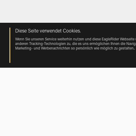
Diese Seite verwendet Cookies.
Wenn Sie unseren Service weiterhin nutzen und diese EagleRider Webseite
anderen Tracking-Technologien zu, die es uns ermöglichen Ihnen die Naviga
Marketing- und Werbenachrichten so persönlich wie möglich zu gestalten.
.
Mieten near Toffen von Vehicle Make
Harley-Davidson Mieten near Toffen
Motorrad Mieten in der Nähe Toffen