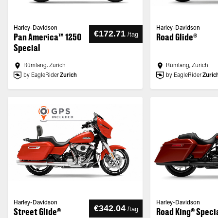
Harley-Davidson
Harley-Davidson
€172.71
/
tag
Pan America™ 1250
Road Glide®
Special
Rümlang, Zurich
Rümlang, Zurich
by EagleRider
Zurich
by EagleRider
Zuric
Harley-Davidson
Harley-Davidson
€342.04
/
tag
Street Glide®
Road King® Speci