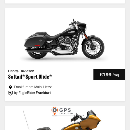
Harley-Davidson
€199
/
tag
Softail® Sport Glide®
Frankfurt am Main, Hesse
by EagleRider
Frankfurt