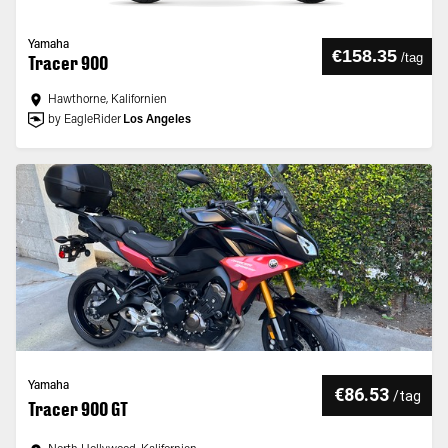
Yamaha
€158.35
/
tag
Tracer 900
Hawthorne, Kalifornien
by EagleRider
Los Angeles
Yamaha
€86.53
/
tag
Tracer 900 GT