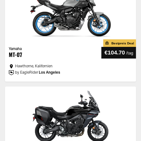
Bestpreis Deal
Yamaha
€104.70
/
tag
MT-07
Hawthorne, Kalifornien
by EagleRider
Los Angeles