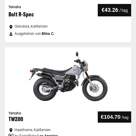
Yamaha
€43.26
/
tag
Bolt R-Spec
Glendora, Kalifornien
Ausgeliehen von
Mina C.
Yamaha
€104.70
/
tag
TW200
Hawthorne, Kalifornien