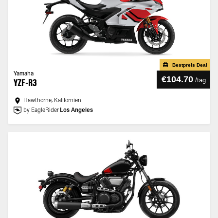
Bestpreis Deal
Yamaha
€104.70
/
tag
YZF-R3
Hawthorne, Kalifornien
by EagleRider
Los Angeles