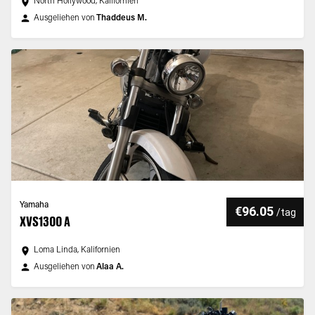
North Hollywood, Kalifornien
Ausgeliehen von
Thaddeus M.
Yamaha
€96.05
/
tag
XVS1300 A
Loma Linda, Kalifornien
Ausgeliehen von
Alaa A.