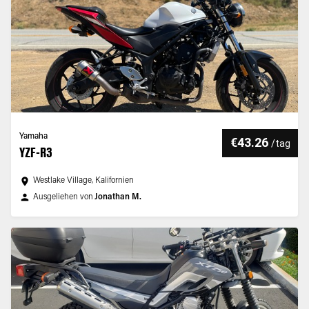
Yamaha
€43.26
/
tag
YZF-R3
Westlake Village, Kalifornien
Ausgeliehen von
Jonathan M.