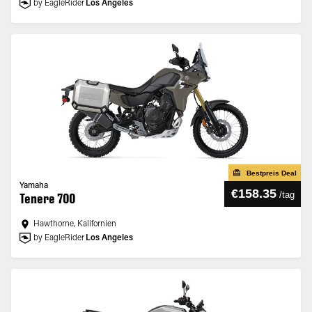
by EagleRider
Los Angeles
Bestpreis Deal
Yamaha
€158.35
/
tag
Tenere 700
Hawthorne, Kalifornien
by EagleRider
Los Angeles