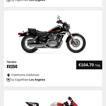
by EagleRider
Los Angeles
Yamaha
€104.70
/
tag
XV250
Hawthorne, Kalifornien
by EagleRider
Los Angeles