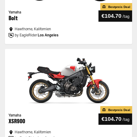
Bestpreis Deal
Yamaha
€104.70
/
tag
Bolt
Hawthorne, Kalifornien
by EagleRider
Los Angeles
Bestpreis Deal
Yamaha
€104.70
/
tag
XSR900
Hawthorne, Kalifornien