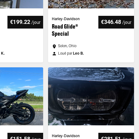
Harley-Davidson
€199.22
€346.48
/
jour
/
jour
Road Glide®
Special
Solon, Ohio
 K.
Loué par
Leo B.
Harley-Davidson
€151.58
€281.51