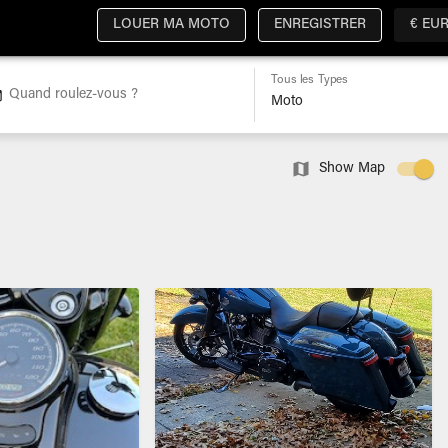
LOUER MA MOTO
ENREGISTRER
€ EU
Tous les Types
Quand roulez-vous ?
Show Map