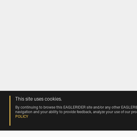
This site uses cookies.
By continuing to browse this EAGLERIDER site and/or any other EAGLERIDER
navigation and your ability to provide feedback, analyze your use of our pr
POLICY