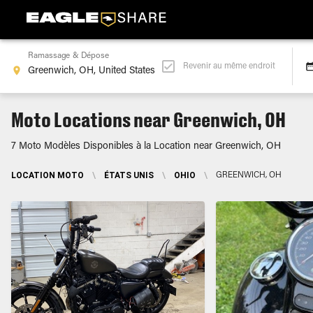
Ramassage & Dépose
Revenir au même endroit
Moto Locations near Greenwich, OH
7 Moto Modèles Disponibles à la Location near Greenwich, OH
LOCATION MOTO
\
ÉTATS UNIS
\
OHIO
\
GREENWICH, OH