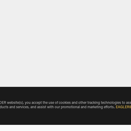
 website(s), you accept the use of cookies and other tracking technologies to ass
oducts and services, and assist with our promotional and marketing efforts.
.
EAGLERI