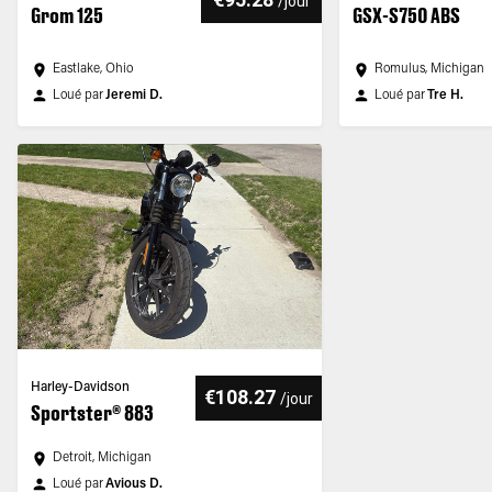
/
jour
Grom 125
GSX-S750 ABS
Eastlake, Ohio
Romulus, Michigan
Loué par
Jeremi D.
Loué par
Tre H.
Harley-Davidson
€108.27
/
jour
Sportster® 883
Detroit, Michigan
Loué par
Avious D.