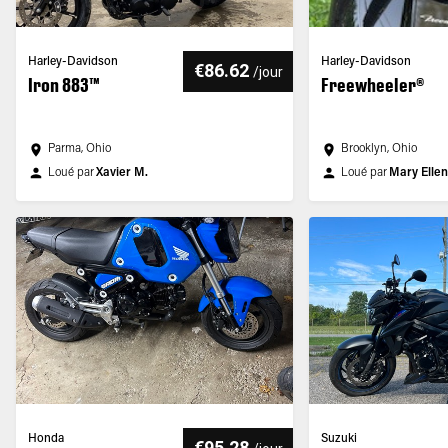
Harley-Davidson
Harley-Davidson
€86.62
/
jour
Iron 883™
Freewheeler®
Parma, Ohio
Brooklyn, Ohio
Loué par
Xavier M.
Loué par
Mary Ellen
Honda
Suzuki
€95.28