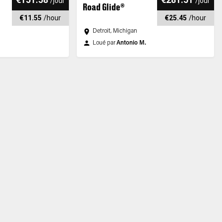
/
jour
/
jour
Road Glide®
€11.55
/
hour
€25.45
/
hour
Detroit, Michigan
Loué par
Antonio M.